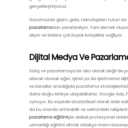
gerçekleştiriyoruz.
Günümüzde giyim, gıda, teknolojiden tutun da s
pazarlama
dan yararlanılıyor. Yani demek oluyor
alıyor ve bizlere çok büyük kolaylıklar sağlıyor.
Dijital Medya Ve Pazarla
Satış ve pazarlamaya bir alıcı olarak değil de
alacak olursak eğer, işinizi ya da işletmenizi di
ve kanallar aracılığıyla pazarlama stratejilerinizi
daha doğru kitleye ulaşabilirsiniz. Google Ads,
oynuyor. Bu sayede istatistiksel olarak elde edile
da bu oranda arttırabilir ve sektördeki rakipler
pazarlama eğitimi
yle alakalı profesyonel anl
uzmanlığı eğitimi almak oldukça önem kazanıyo