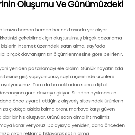
ilerinin Oluşumu Ve Günümüzdeki
ayatımızın hemen hemen her noktasında yer alıyor.
ikkatinizi çekebilmek için oluşturulmuş birçok pazarlama
ani bizlerin internet üzerindeki satın alma, sayfada
ibi birçok davranışımızın ölçümlenmesine göre belirlenir.
 yani yeniden pazarlamayı ele alalım. Günlük hayatınızda
 sitesine giriş yapıyorsunuz, sayfa içerisinde ürünlere
 ayrılıyorsunuz. Tam da bu noktadan sonra dijital
 davranışına göre devreye giriyor. Siteden ayrılmanızın
daha önce ziyaret ettiğiniz alışveriş sitesindeki ürünlerin
ıza çıktıkça akılda kalma oranı, markaya karşı güven
 dair bir his oluşuyor. Ürünü satın alma ihtimalimiz
lmaya karar veriyoruz. Dolayısıyla yeniden, daha önceden
ımıza çıkan reklama tıklayarak satın alma