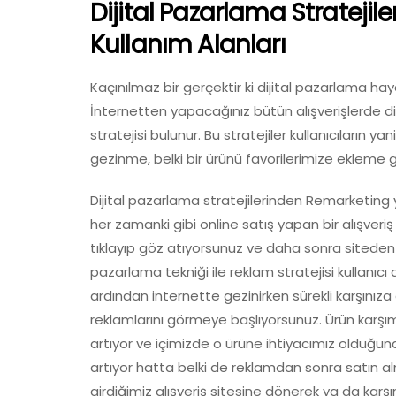
Dijital Pazarlama Stratej
Kullanım Alanları
Kaçınılmaz bir gerçektir ki dijital pazarlama h
İnternetten yapacağınız bütün alışverişlerde d
stratejisi bulunur. Bu stratejiler kullanıcıların y
gezinme, belki bir ürünü favorilerimize ekleme g
Dijital pazarlama stratejilerinden Remarketing
her zamanki gibi online satış yapan bir alışveriş
tıklayıp göz atıyorsunuz ve daha sonra siteden
pazarlama tekniği ile reklam stratejisi kullanıcı
ardından internette gezinirken sürekli karşınıza 
reklamlarını görmeye başlıyorsunuz. Ürün karşım
artıyor ve içimizde o ürüne ihtiyacımız olduğuna
artıyor hatta belki de reklamdan sonra satın a
girdiğimiz alışveriş sitesine dönerek ya da karş