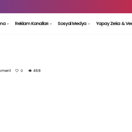
ama
Reklam Kanalları
Sosyal Medya
Yapay Zeka & Ve
mment
468
0